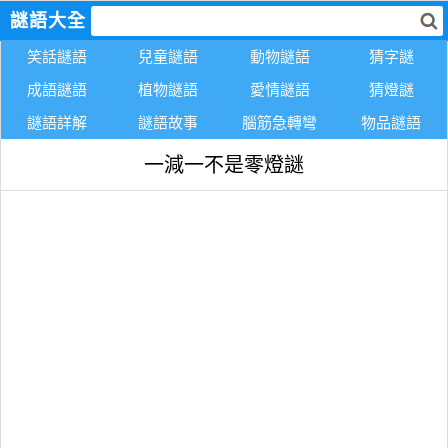
謎語大全
笑話謎語
兒童謎語
動物謎語
猜字謎
成語謎語
植物謎語
愛情謎語
猜燈謎
謎語詳解
謎語故事
腦筋急轉彎
物品謎語
一減一不是零燈謎