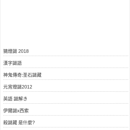
猜燈謎 2018
漢字謎語
神鬼傳奇:圣石謎藏
元宵燈謎2012
英語 謎解き
伊爾謎x西索
殺謎藏 是什麼?