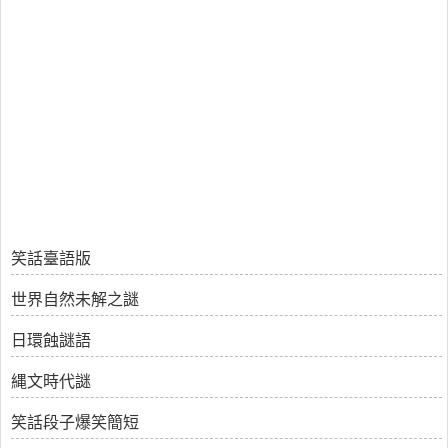
笑話臺語版
世界自然未解之謎
日環蝕謎語
縄文時代謎
笑話段子爆笑簡短