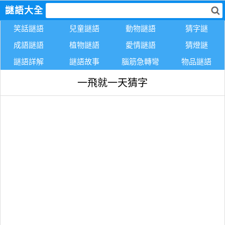
謎語大全
笑話謎語
兒童謎語
動物謎語
猜字謎
成語謎語
植物謎語
愛情謎語
猜燈謎
謎語詳解
謎語故事
腦筋急轉彎
物品謎語
一飛就一天猜字