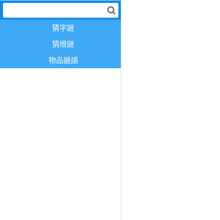
猜字謎
猜燈謎
物品謎語