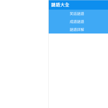
謎語大全
笑話謎語
成語謎語
謎語詳解