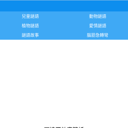
兒童謎語
動物謎語
植物謎語
愛情謎語
謎語故事
腦筋急轉彎