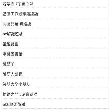
萌學園 7宇宙之謎
甚麼工作最賺錢謎語
同胞兄弟 猜燈謎
pc解謎遊戲
圣經謎團
字謎圖書館
謎題羊
謎語人謎題
笑話大全小朋友
博德之門 3暗夜謎語
bl無限流解謎