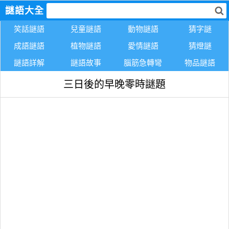
謎語大全
笑話謎語
兒童謎語
動物謎語
猜字謎
成語謎語
植物謎語
愛情謎語
猜燈謎
謎語詳解
謎語故事
腦筋急轉彎
物品謎語
三日後的早晚零時謎題