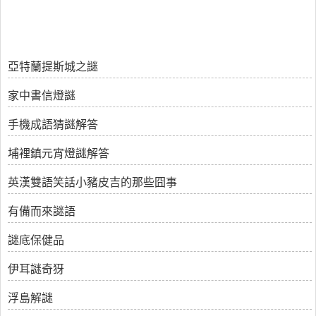
亞特蘭提斯城之謎
家中書信燈謎
手機成語猜謎解答
埔裡鎮元宵燈謎解答
英漢雙語笑話小豬皮吉的那些囧事
有備而來謎語
謎底保健品
伊耳謎奇犽
浮島解謎