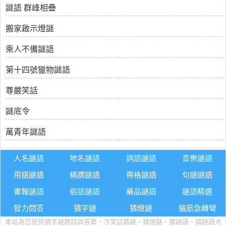
謎語 群峰相疊
搬家啟示燈謎
乘人不備謎語
第十四號獵物謎語
尊嚴笑話
謎底令
萬青年謎語
人名謎語
地名謎語
詞語謎語
音樂謎語
用語謎語
稱謂謎語
帶格謎語
句謎謎語
書報謎語
俗語謎語
藥品謎語
謎語精選
智力問答
猜字謎
猜燈謎
腦筋急轉彎
本站為您提供猜字謎題目與答案，冷笑話猜謎，猜燈謎，猜謎語，猜謎語大