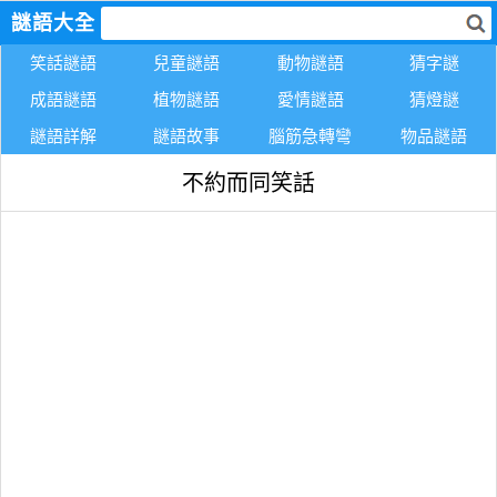
謎語大全
笑話謎語
兒童謎語
動物謎語
猜字謎
成語謎語
植物謎語
愛情謎語
猜燈謎
謎語詳解
謎語故事
腦筋急轉彎
物品謎語
不約而同笑話