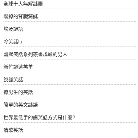
全球十大無解謎團
壞掉的腎臟猜謎
埃及謎語
冷笑話fb
幽默笑話系列叢書尷尬的男人
新竹謎逃羔羊
說謊笑話
撩男生的笑話
簡單的英文謎語
世界最低手的講笑話方式是什麼?
猜歌笑話