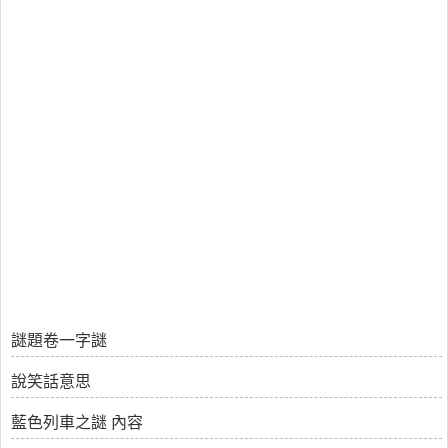
謎題卷一字謎
說笑話意思
藍色列車之謎 內容