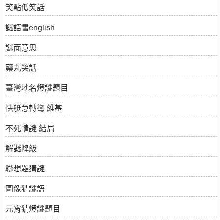
笑點低笑話
謎語書english
謎面意思
藥丸笑話
臺灣地名燈謎題目
快艇急轉彎 維基
不死情謎 結局
解謎降級
聯想題猜謎
圖像猜謎語
元宵猜燈謎題目