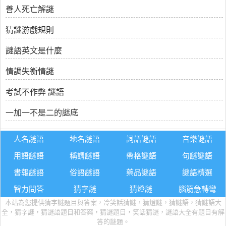
善人死亡解謎
猜謎游戲規則
謎語英文是什麼
情調失衡情謎
考試不作弊 謎語
一加一不是二的謎底
人名謎語
地名謎語
詞語謎語
音樂謎語
用語謎語
稱謂謎語
帶格謎語
句謎謎語
書報謎語
俗語謎語
藥品謎語
謎語精選
智力問答
猜字謎
猜燈謎
腦筋急轉彎
本站為您提供猜字謎題目與答案，冷笑話猜謎，猜燈謎，猜謎語，猜謎語大
全，猜字謎，猜謎語題目和答案，猜謎題目，笑話猜謎，謎語大全有題目有解
答的謎題。