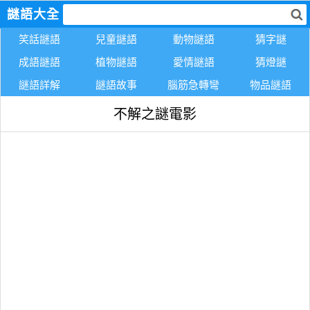
謎語大全
笑話謎語
兒童謎語
動物謎語
猜字謎
成語謎語
植物謎語
愛情謎語
猜燈謎
謎語詳解
謎語故事
腦筋急轉彎
物品謎語
不解之謎電影