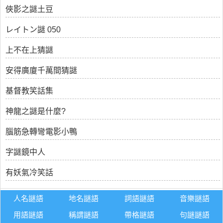
俠影之謎土豆
レイトン謎 050
上不在上猜謎
安得廣廈千萬間猜謎
基督教笑話集
神龍之謎是什麼?
腦筋急轉彎電影小鴨
字謎鏡中人
有妖氣冷笑話
人名謎語
地名謎語
詞語謎語
音樂謎語
用語謎語
稱謂謎語
帶格謎語
句謎謎語