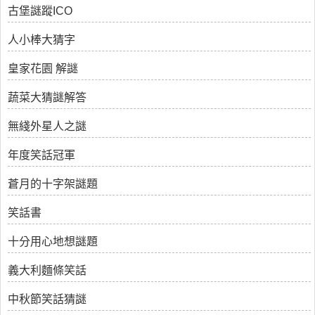
古堡謎蹤ICO
人小棒大猜字
皇家花園 解謎
蔬菜大猜謎解答
無綫外星人之謎
年度笑話冠軍
蒼月的十字架謎題
笑話書
十分用心地想謎題
義大利麵條笑話
中秋節笑話猜謎