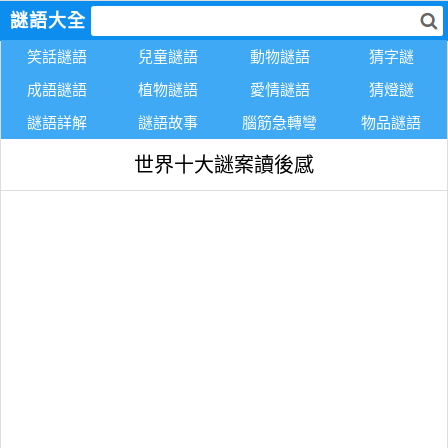
謎語大全
笑話謎語
兒童謎語
動物謎語
猜字謎
成語謎語
植物謎語
愛情謎語
猜燈謎
謎語詳解
謎語故事
腦筋急轉彎
物品謎語
世界十大謎案讀後感