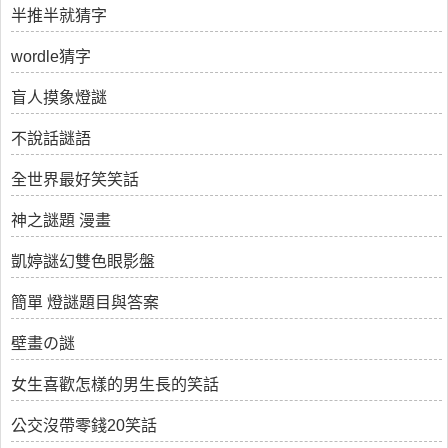
半推半就猜字
wordle猜字
盲人摸象燈謎
不說話謎語
全世界最好笑笑話
神之謎題 漫畫
凱婷謎幻雙色眼影盤
簡單 燈謎題目與答案
壁畫の謎
女生喜歡怎樣的男生長的笑話
公交沒帶零錢20笑話