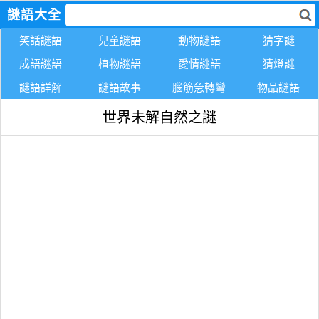
謎語大全
笑話謎語
兒童謎語
動物謎語
猜字謎
成語謎語
植物謎語
愛情謎語
猜燈謎
謎語詳解
謎語故事
腦筋急轉彎
物品謎語
世界未解自然之謎