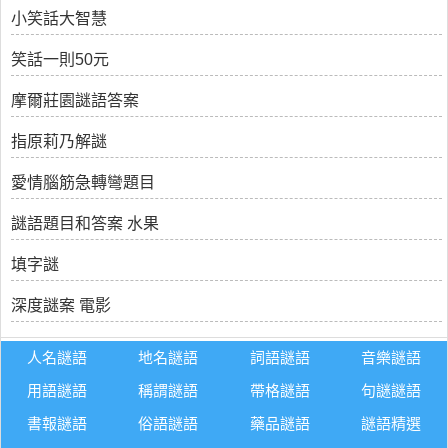
小笑話大智慧
笑話一則50元
摩爾莊園謎語答案
指原莉乃解謎
愛情腦筋急轉彎題目
謎語題目和答案 水果
填字謎
深度謎案 電影
人名謎語
地名謎語
詞語謎語
音樂謎語
用語謎語
稱謂謎語
帶格謎語
句謎謎語
書報謎語
俗語謎語
藥品謎語
謎語精選