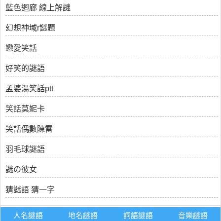
藍色迴廊 線上解謎
幻想神域r謎題
戀愛笑話
好笑的謎語
孟婆湯笑話ptt
笑話莫妮卡
笑話偶數陳雷
羽毛球謎語
謎の彼女
猜謎語 猜一字
人名謎語
地名謎語
詞語謎語
音樂謎語