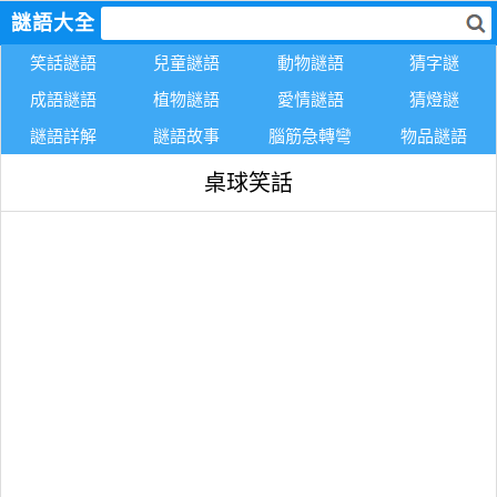
謎語大全
笑話謎語
兒童謎語
動物謎語
猜字謎
成語謎語
植物謎語
愛情謎語
猜燈謎
謎語詳解
謎語故事
腦筋急轉彎
物品謎語
桌球笑話