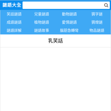
謎語大全
笑話謎語
兒童謎語
動物謎語
猜字謎
成語謎語
植物謎語
愛情謎語
猜燈謎
謎語詳解
謎語故事
腦筋急轉彎
物品謎語
乳笑話