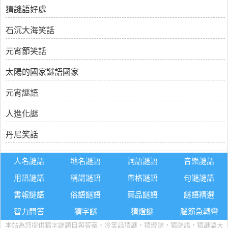
猜謎語好處
石沉大海笑話
元宵節笑話
太陽的國家謎語國家
元宵謎語
人進化謎
丹尼笑話
人名謎語
地名謎語
詞語謎語
音樂謎語
用語謎語
稱謂謎語
帶格謎語
句謎謎語
書報謎語
俗語謎語
藥品謎語
謎語精選
智力問答
猜字謎
猜燈謎
腦筋急轉彎
本站為您提供猜字謎題目與答案，冷笑話猜謎，猜燈謎，猜謎語，猜謎語大