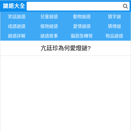
謎語大全
笑話謎語
兒童謎語
動物謎語
猜字謎
成語謎語
植物謎語
愛情謎語
猜燈謎
謎語詳解
謎語故事
腦筋急轉彎
物品謎語
亢廷珍為何愛燈謎?