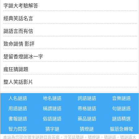
字謎大考驗解答
經典笑話名言
謎語言而有信
致命謎情 影評
楚留香燈謎冰一字
瘋狂猜謎題
整人笑話影片
人名謎語
地名謎語
詞語謎語
音樂謎語
用語謎語
稱謂謎語
帶格謎語
句謎謎語
書報謎語
俗語謎語
藥品謎語
謎語精選
智力問答
猜字謎
猜燈謎
腦筋急轉彎
本站為您提供猜字謎題目與答案，冷笑話猜謎，猜燈謎，猜謎語，猜謎語大