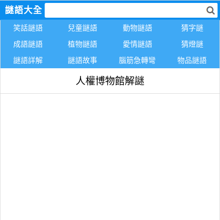
謎語大全
笑話謎語
兒童謎語
動物謎語
猜字謎
成語謎語
植物謎語
愛情謎語
猜燈謎
謎語詳解
謎語故事
腦筋急轉彎
物品謎語
人權博物館解謎