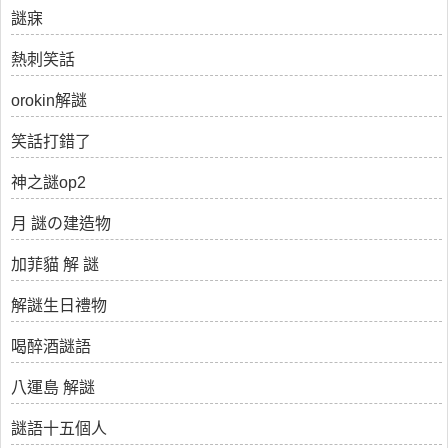
謎寐
熱刺笑話
orokin解謎
笑話打錯了
神之謎op2
月 謎の建造物
加菲貓 解 謎
解謎生日禮物
喝醉酒謎語
八運島 解謎
謎語十五個人