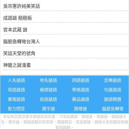
吳宗憲許純美笑話
成語謎 翹翹板
宮本武蔵 謎
腦筋急轉彎台灣人
笑話天堂的號角
神龍之謎漫畫
人名謎語
地名謎語
詞語謎語
音樂謎語
用語謎語
稱謂謎語
帶格謎語
句謎謎語
書報謎語
俗語謎語
藥品謎語
謎語精選
智力問答
猜字謎
猜燈謎
腦筋急轉彎
本站為您提供猜字謎題目與答案，冷笑話猜謎，猜燈謎，猜謎語，猜謎語大
全，猜字謎，猜謎語題目和答案，猜謎題目，笑話猜謎，謎語大全有題目有解
答的謎題。