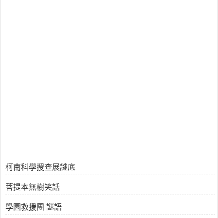
柯南科學搜查展謎底
菩提本無樹笑話
學園救援團 謎語