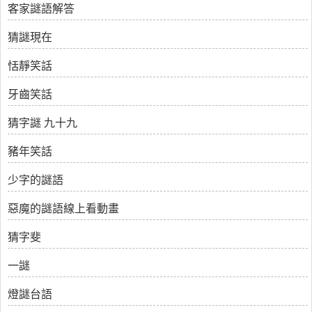
客家謎語解答
猜謎現在
恬靜笑話
牙齒笑話
猜字謎 九十九
豬年笑話
少字的謎語
惡魔的謎語線上看動畫
猜字斐
一謎
燈謎台語