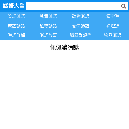
謎語大全
笑話謎語
兒童謎語
動物謎語
猜字謎
成語謎語
植物謎語
愛情謎語
猜燈謎
謎語詳解
謎語故事
腦筋急轉彎
物品謎語
佩佩豬猜謎