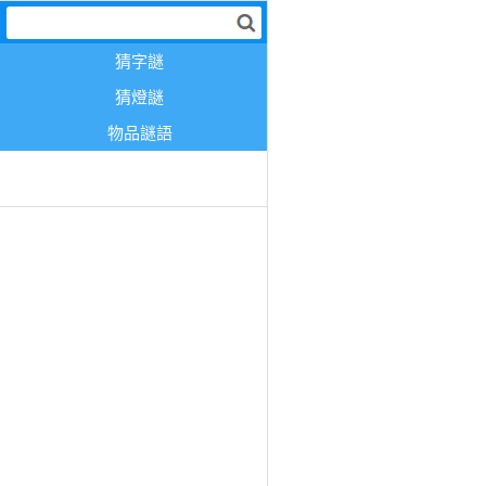
猜字謎
猜燈謎
物品謎語