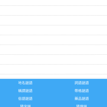
地名謎語
詞語謎語
稱謂謎語
帶格謎語
俗語謎語
藥品謎語
猜字謎
猜燈謎