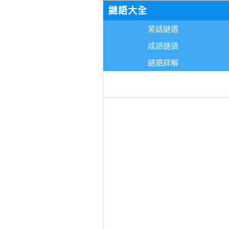
謎語大全
笑話謎語
成語謎語
謎語詳解