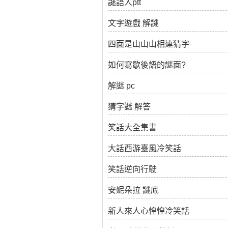
謎語人ptt
文字遊戲 解謎
四面是山山山相連猜字
如何寫歇後語的謎面?
解謎 pc
猜字謎 解答
笑話大全集書
大話西游臺風冷笑話
笑話逆向行駛
安妮朵拉 謎底
新人來人心惶惶冷笑話