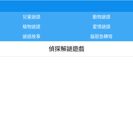
兒童謎語
動物謎語
植物謎語
愛情謎語
謎語故事
腦筋急轉彎
偵探解謎遊戲