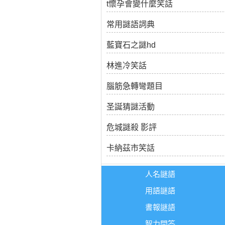
t懷孕會變什麼笑話
常用謎語詞典
藍寶石之謎hd
林進冷笑話
腦筋急轉彎題目
圣誕猜謎活動
危城謎殺 影評
卡納茲市笑話
人名謎語
用語謎語
書報謎語
智力問答