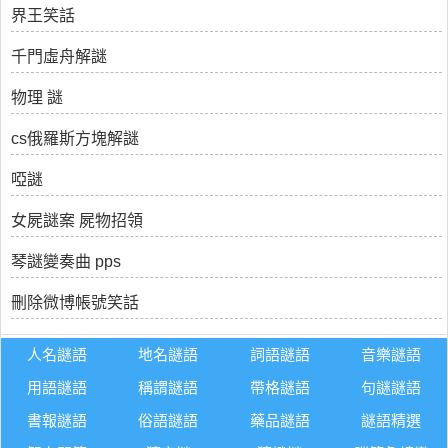
界王笑話
千門虛舟解謎
物理 謎
cs俄羅斯方塊解謎
啞謎
女屍謎案 屍物招領
琴謎變奏曲 pps
刪除微博帳號笑話
人名謎語
地名謎語
詞語謎語
音樂謎語
用語謎語
稱謂謎語
帶格謎語
句謎謎語
書報謎語
俗語謎語
藥品謎語
謎語精選