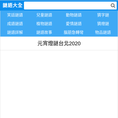
謎語大全
笑話謎語
兒童謎語
動物謎語
猜字謎
成語謎語
植物謎語
愛情謎語
猜燈謎
謎語詳解
謎語故事
腦筋急轉彎
物品謎語
元宵燈謎台北2020