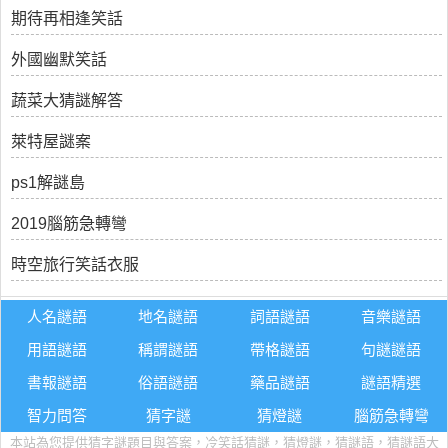
期待再相逢笑話
外國幽默笑話
蔬菜大猜謎解答
萊特屋謎案
ps1解謎島
2019腦筋急轉彎
時空旅行笑話衣服
人名謎語
地名謎語
詞語謎語
音樂謎語
用語謎語
稱謂謎語
帶格謎語
句謎謎語
書報謎語
俗語謎語
藥品謎語
謎語精選
智力問答
猜字謎
猜燈謎
腦筋急轉彎
本站為您提供猜字謎題目與答案，冷笑話猜謎，猜燈謎，猜謎語，猜謎語大