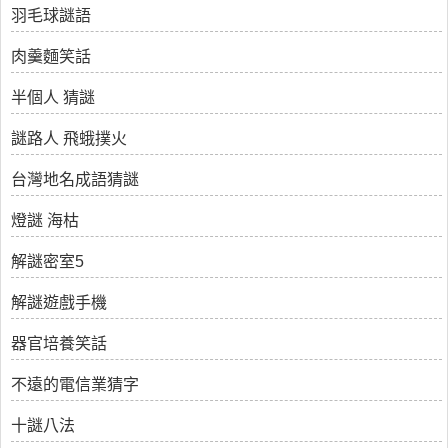
羽毛球謎語
肉羹麵笑話
半個人 猜謎
謎路人 飛蛾撲火
台灣地名成語猜謎
燈謎 海枯
解謎密室5
解謎遊戲手機
器官培養笑話
不遠的電信業猜字
十謎八法