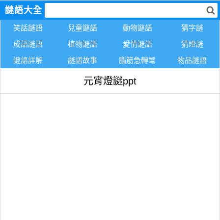
謎語大全
笑話謎語
兒童謎語
動物謎語
猜字謎
成語謎語
植物謎語
愛情謎語
猜燈謎
謎語詳解
謎語故事
腦筋急轉彎
物品謎語
元宵燈謎ppt