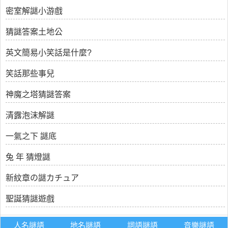
密室解謎小游戲
猜謎答案土地公
英文簡易小笑話是什麼?
笑話那些事兒
神魔之塔猜謎答案
清露泡沫解謎
一氣之下 謎底
兔 年 猜燈謎
新紋章の謎カチュア
聖誕猜謎遊戲
人名謎語
地名謎語
詞語謎語
音樂謎語