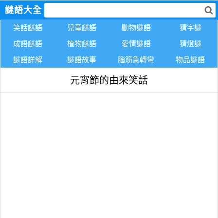
謎語大全
笑話謎語
兒童謎語
動物謎語
猜字謎
成語謎語
植物謎語
愛情謎語
猜燈謎
謎語詳解
謎語故事
腦筋急轉彎
物品謎語
元宵節的由來笑話