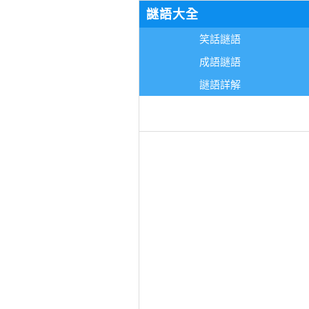
謎語大全
笑話謎語
成語謎語
謎語詳解