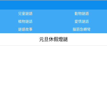
兒童謎語
動物謎語
植物謎語
愛情謎語
謎語故事
腦筋急轉彎
元旦休假燈謎