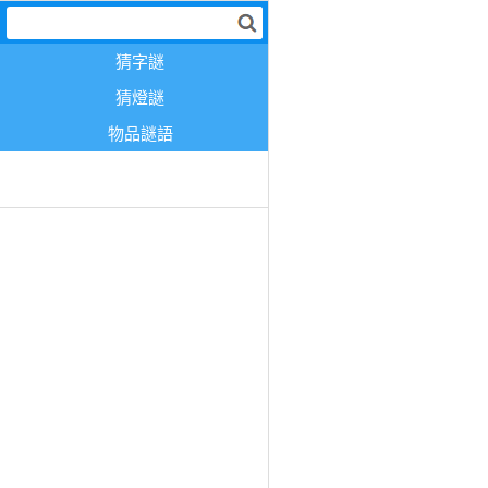
猜字謎
猜燈謎
物品謎語