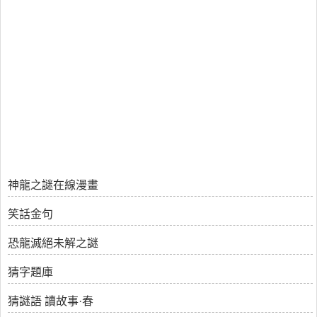
神龍之謎在線漫畫
笑話金句
恐龍滅絕未解之謎
猜字題庫
猜謎語 讀故事·春