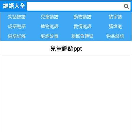
謎語大全
笑話謎語
兒童謎語
動物謎語
猜字謎
成語謎語
植物謎語
愛情謎語
猜燈謎
謎語詳解
謎語故事
腦筋急轉彎
物品謎語
兒童謎語ppt