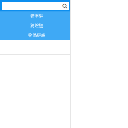
猜字謎
猜燈謎
物品謎語