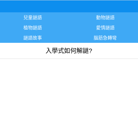
兒童謎語
動物謎語
植物謎語
愛情謎語
謎語故事
腦筋急轉彎
入學式如何解謎?