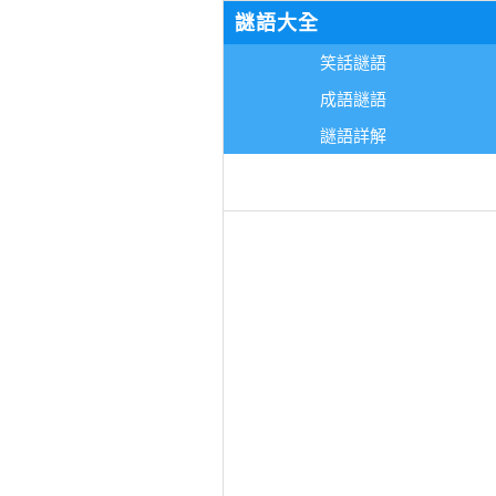
謎語大全
笑話謎語
成語謎語
謎語詳解