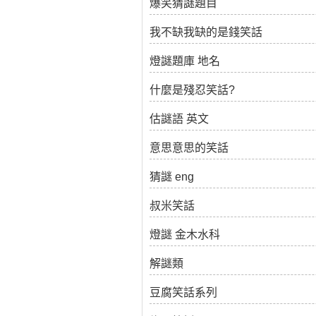
爆笑猜謎題目
我不缺我缺的是錢笑話
燈謎題庫 地名
什麼是殘忍笑話?
估謎語 英文
意思意思的笑話
猜謎 eng
叔米笑話
燈謎 金木水科
解謎類
豆腐笑話系列