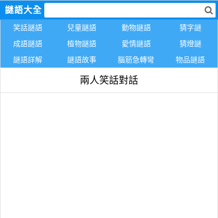
謎語大全
笑話謎語
兒童謎語
動物謎語
猜字謎
成語謎語
植物謎語
愛情謎語
猜燈謎
謎語詳解
謎語故事
腦筋急轉彎
物品謎語
兩人笑話對話