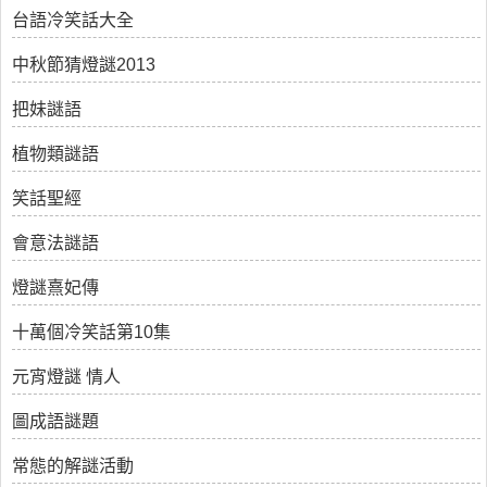
台語冷笑話大全
中秋節猜燈謎2013
把妹謎語
植物類謎語
笑話聖經
會意法謎語
燈謎熹妃傳
十萬個冷笑話第10集
元宵燈謎 情人
圖成語謎題
常態的解謎活動