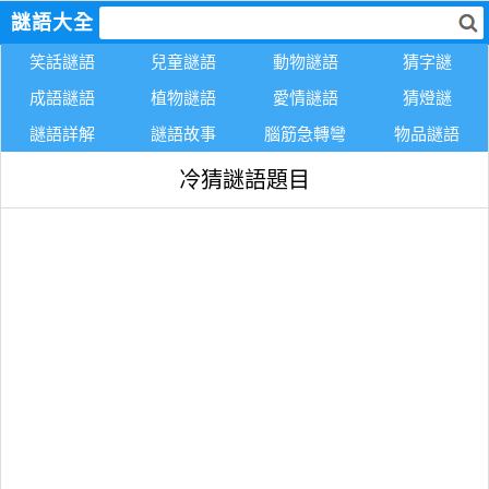
謎語大全
笑話謎語
兒童謎語
動物謎語
猜字謎
成語謎語
植物謎語
愛情謎語
猜燈謎
謎語詳解
謎語故事
腦筋急轉彎
物品謎語
冷猜謎語題目