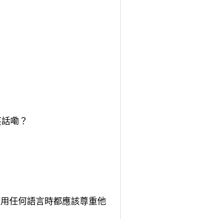
。
笑話嘞？
使用任何語言時都應該尊重他