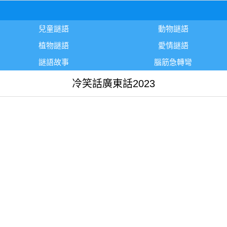
兒童謎語
動物謎語
植物謎語
愛情謎語
謎語故事
腦筋急轉彎
冷笑話廣東話2023