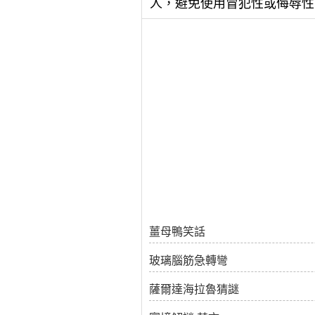
人，避免使用冒犯性或侮辱性
薑母鴨笑話
玻璃腦筋急轉彎
薩爾達海拉魯猜謎