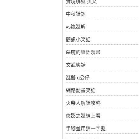
實境解謎 英文
中秋謎語
vs嵐謎解
簡訊小笑話
惡魔的謎語漫畫
文武笑話
謎擬 q公仔
網路動畫笑話
火柴人解謎攻略
俠影之謎線上看
手腳並用猜一字謎