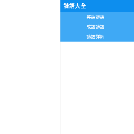
謎語大全
笑話謎語
成語謎語
謎語詳解