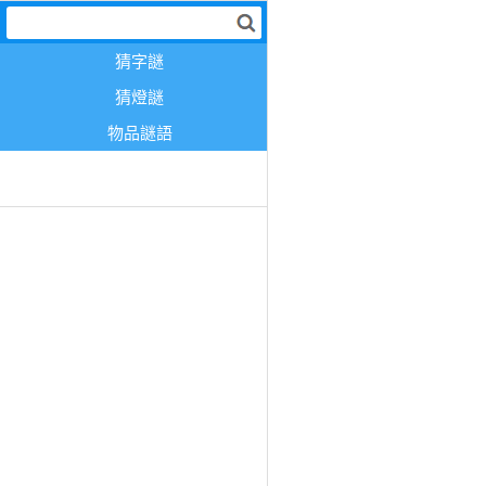
猜字謎
猜燈謎
物品謎語