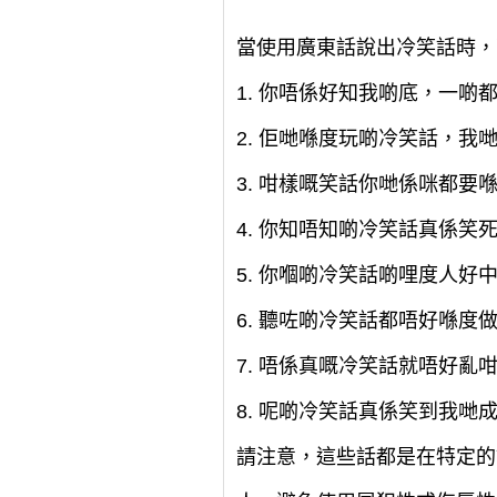
當使用廣東話說出冷笑話時，
1. 你唔係好知我啲底，一
2. 佢哋喺度玩啲冷笑話，
3. 咁樣嘅笑話你哋係咪都
4. 你知唔知啲冷笑話真係
5. 你嗰啲冷笑話啲哩度人
6. 聽咗啲冷笑話都唔好喺度
7. 唔係真嘅冷笑話就唔好
8. 呢啲冷笑話真係笑到我
請注意，這些話都是在特定的