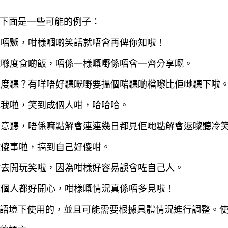
下面是一些可能的例子：
啲都唔嬲，咁樣嗰啲笑話就唔會再俾你知啦！
我哋喺度食啲飯，唔係一樣嘅嘢係唔會一齊分享嘅。
要喺度聽？有咩唔好聽嘅嘢要搵個啱聽啲檔嚟比佢哋聽下啦
笑死我啦，笑到成個人咁，哈哈哈。
好中意聽，唔係嘛點解會連連幾日都見佢哋點解會返嚟聽冷
做傻事啦，搞到自己好傻咁。
亂咁去開玩笑啦，因為咁樣好容易誤會咗自己人。
哋成個人都好開心，咁樣嘅情況真係唔多見啦！
語境下使用的，並且可能需要根據具體情況進行調整。