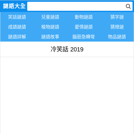
謎語大全
笑話謎語
兒童謎語
動物謎語
猜字謎
成語謎語
植物謎語
愛情謎語
猜燈謎
謎語詳解
謎語故事
腦筋急轉彎
物品謎語
冷笑話 2019