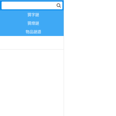
猜字謎
猜燈謎
物品謎語