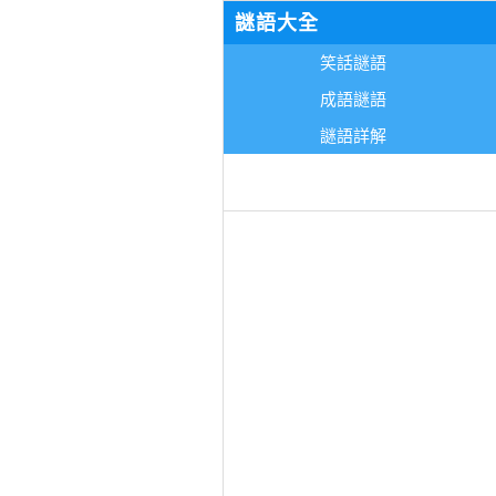
謎語大全
笑話謎語
成語謎語
謎語詳解