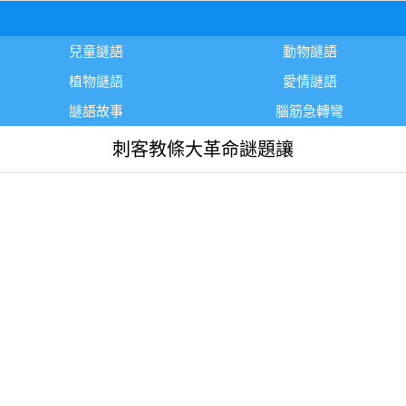
兒童謎語
動物謎語
植物謎語
愛情謎語
謎語故事
腦筋急轉彎
刺客教條大革命謎題讓