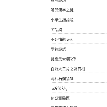
真島謎題
解開漢字之謎
小學生謎語題
笑話狗
不死情謎 wiki
學猜謎語
謎案集sci第2季
百慕大三角之謎真相
海枯石爛猜謎
ro冷笑話gif
猜謎測驗區