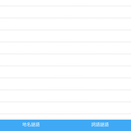
地名謎語
詞語謎語