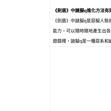
《劍盾》中謎擬q進化方法有
《劍盾》中謎擬q是惡擬人態
能力，可以隨時隨地產生出各
遊戲裡，謎擬q是一種惡系和