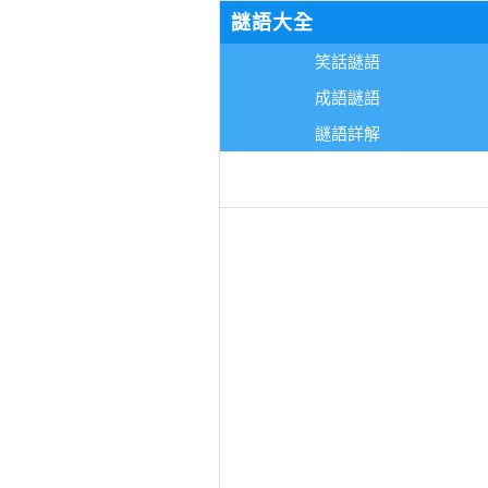
謎語大全
笑話謎語
成語謎語
謎語詳解