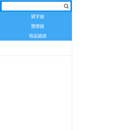
猜字謎
猜燈謎
物品謎語