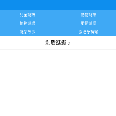
兒童謎語
動物謎語
植物謎語
愛情謎語
謎語故事
腦筋急轉彎
劍盾謎擬 q