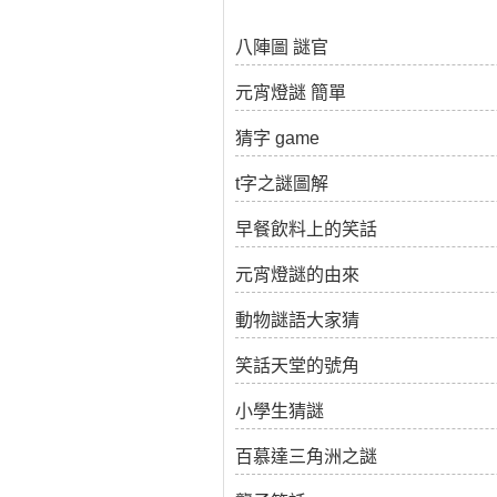
八陣圖 謎官
元宵燈謎 簡單
猜字 game
t字之謎圖解
早餐飲料上的笑話
元宵燈謎的由來
動物謎語大家猜
笑話天堂的號角
小學生猜謎
百慕達三角洲之謎