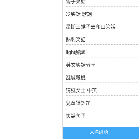
聾子笑話
冷笑話 歌詞
星期三猴子去爬山笑話
熱刺笑話
light解謎
英文笑話分享
謎城殺機
猜謎女士 中英
兒童謎語題
笑話句子
人名謎語