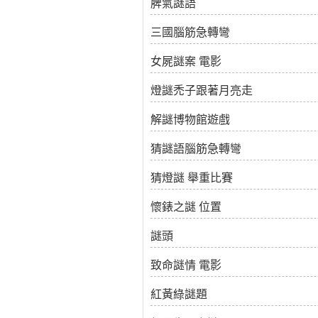
脾氣謎語
三國腦筋急轉彎
女屍謎案 電影
燈謎禿子跟著月亮走
解謎博物館遊戲
猜謎語腦筋急轉彎
猜燈謎 舉重比賽
懷錶之謎 位置
謎頭
致命謎情 電影
紅黃綠謎題