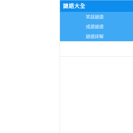
謎語大全
笑話謎語
成語謎語
謎語詳解