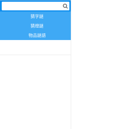
猜字謎
猜燈謎
物品謎語