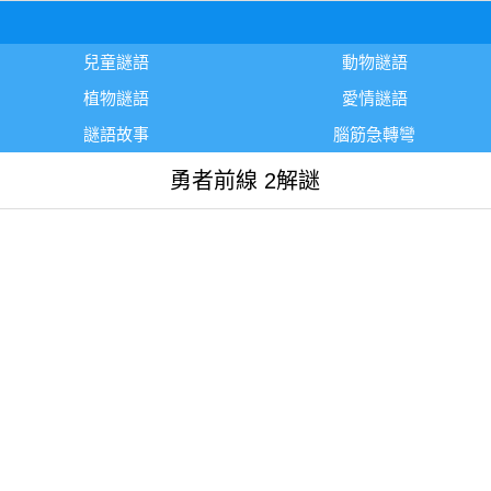
兒童謎語
動物謎語
植物謎語
愛情謎語
謎語故事
腦筋急轉彎
勇者前線 2解謎