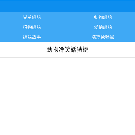
兒童謎語
動物謎語
植物謎語
愛情謎語
謎語故事
腦筋急轉彎
動物冷笑話猜謎