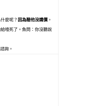
為什麼呢？
因為醋他沒講價
。
肉給噎死了。魚問：你沒聽說
人諮詢。