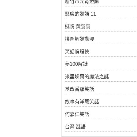
新竹市元宵燈謎
惡魔的謎語 11
謎情 黃鶯鶯
拼圖解謎動漫
笑話蝙蝠俠
夢100解謎
米里埃爾的魔法之謎
基改番茄笑話
故事有洋蔥笑話
何嘉仁笑話
台灣 謎語