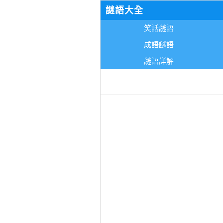
謎語大全
笑話謎語
成語謎語
謎語詳解