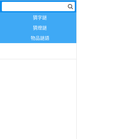
猜字謎
猜燈謎
物品謎語