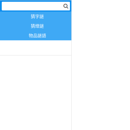
猜字謎
猜燈謎
物品謎語