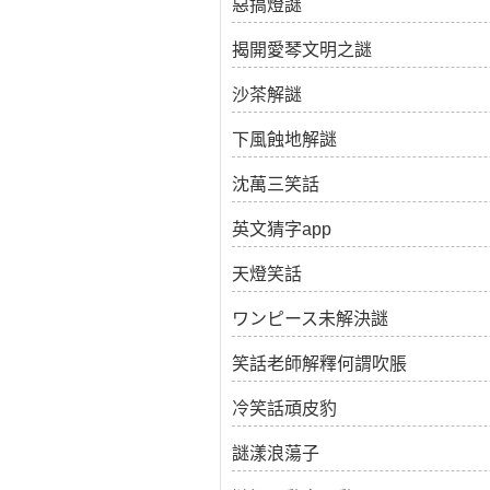
惡搞燈謎
揭開愛琴文明之謎
沙茶解謎
下風蝕地解謎
沈萬三笑話
英文猜字app
天燈笑話
ワンピース未解決謎
笑話老師解釋何謂吹脹
冷笑話頑皮豹
謎漾浪蕩子