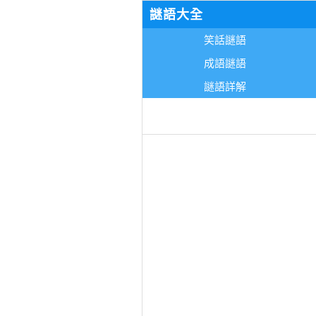
謎語大全
笑話謎語
成語謎語
謎語詳解