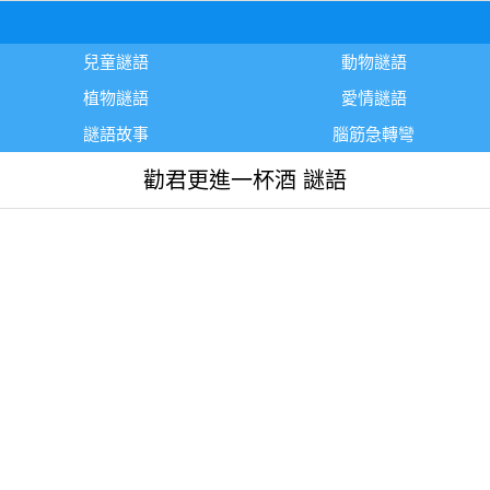
兒童謎語
動物謎語
植物謎語
愛情謎語
謎語故事
腦筋急轉彎
勸君更進一杯酒 謎語