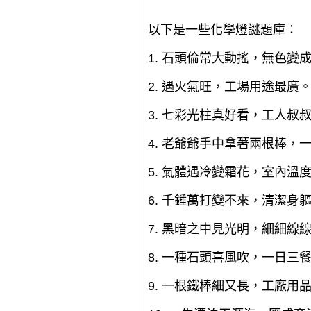
以下是一些化學燈謎題庫：
1. 石頭倫常大動搖，無色
2. 遇火氣旺，工場用途最廣
3. 七彩光柱真好看，工人叔
4. 老爺爺手中拿著兩根棒，
5. 氣體遇冷變霜花，室內溫
6. 千錘萬打變不來，清潔身
7. 黑暗之中見光明，細細線
8. 一種石頭喜風吹，一日三
9. 一根鐵棒細又長，工廠用