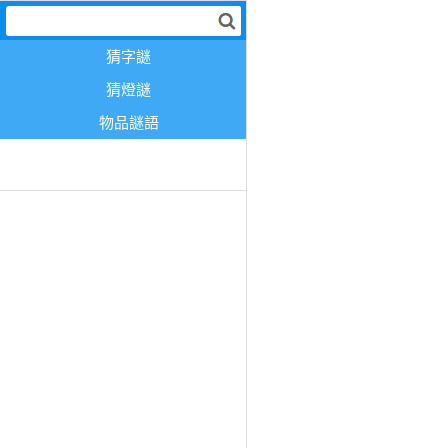
猜字謎
猜燈謎
物品謎語