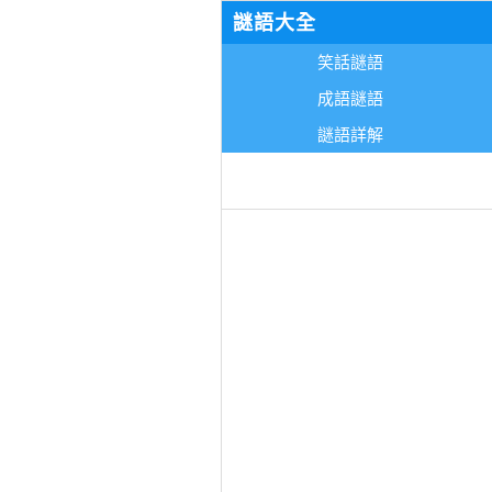
謎語大全
笑話謎語
成語謎語
謎語詳解