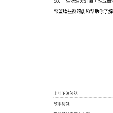
10. 一生漂泊天涯海，匯成
希望這些謎題能夠幫助你了解
上吐下瀉笑話
故事猜謎