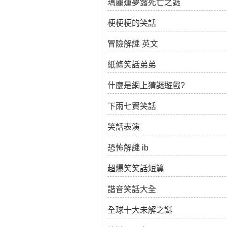
瑪麗蓮夢露死亡之謎
梗梗梗的笑話
冒險解謎 英文
紙條笑話弟弟
什麼是網上猜謎遊戲?
下雨七賢笑話
笑話表演
恐怖解謎 ib
超爆笑笑話短篇
諧音笑話大全
全球十大未解之謎