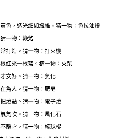
變成黃色，透光細如纖維。猜一物：色拉油燈
。猜一物：鞭炮
叔常打造。猜一物：打火機
一根紅來一根藍。猜一物：火柴
度才安好。猜一物：氣化
軀在為人。猜一物：肥皂
線把燈點。猜一物：電子燈
餐氣氣吹。猜一物：風化石
品不離它。猜一物：棒球棍