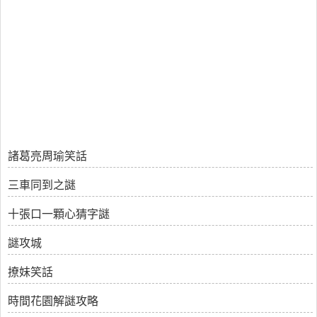
諸葛亮周瑜笑話
三車同到之謎
十張口一顆心猜字謎
謎攻城
撩妹笑話
時間花園解謎攻略