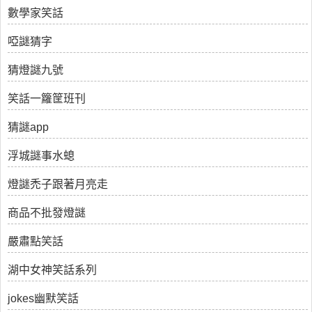
數學家笑話
啞謎猜字
猜燈謎九號
笑話一籮筐班刊
猜謎app
浮城謎事水螅
燈謎禿子跟著月亮走
商品不批發燈謎
嚴肅點笑話
湖中女神笑話系列
jokes幽默笑話