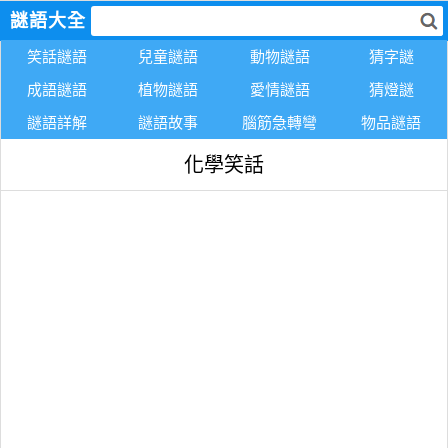
謎語大全
笑話謎語
兒童謎語
動物謎語
猜字謎
成語謎語
植物謎語
愛情謎語
猜燈謎
謎語詳解
謎語故事
腦筋急轉彎
物品謎語
化學笑話