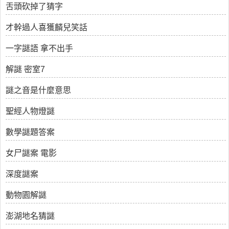
舌頭砍掉了猜字
才幹過人喜獲麟兒笑話
一字謎語 拿不出手
解謎 密室7
謎之音是什麼意思
聖經人物燈謎
數學謎題答案
女尸謎案 電影
深度謎案
動物園解謎
澎湖地名猜謎