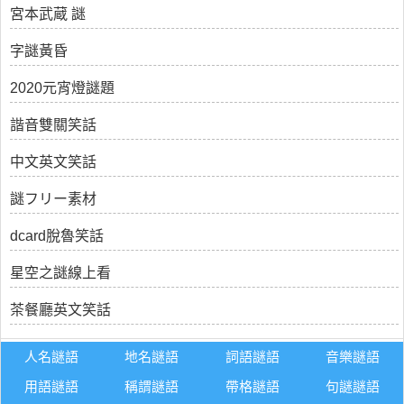
宮本武蔵 謎
字謎黃昏
2020元宵燈謎題
諧音雙關笑話
中文英文笑話
謎フリー素材
dcard脫魯笑話
星空之謎線上看
茶餐廳英文笑話
人名謎語
地名謎語
詞語謎語
音樂謎語
用語謎語
稱謂謎語
帶格謎語
句謎謎語