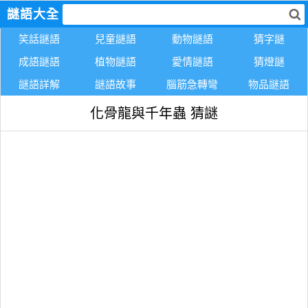
謎語大全
笑話謎語
兒童謎語
動物謎語
猜字謎
成語謎語
植物謎語
愛情謎語
猜燈謎
謎語詳解
謎語故事
腦筋急轉彎
物品謎語
化骨龍與千年蟲 猜謎