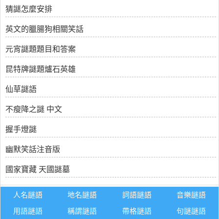
猜謎怎麼安排
英文的臘腸狗相關笑話
元宵謎題題目和答案
昆特牌謎題爐石英雄
仙草謎語
不瘦降之謎 中文
握手燈謎
幽默笑話注音版
國家寶藏 天國謎墓
人名謎語
地名謎語
詞語謎語
音樂謎語
用語謎語
稱謂謎語
帶格謎語
句謎謎語