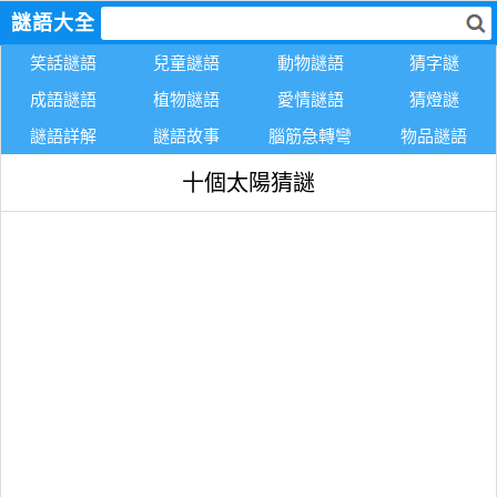
謎語大全
笑話謎語
兒童謎語
動物謎語
猜字謎
成語謎語
植物謎語
愛情謎語
猜燈謎
謎語詳解
謎語故事
腦筋急轉彎
物品謎語
十個太陽猜謎