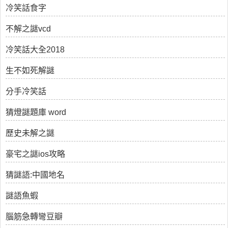
冷笑話食字
不解之謎vcd
冷笑話大全2018
生不如死解謎
分手冷笑話
猜燈謎題庫 word
歷史未解之謎
豪宅之謎ios攻略
猜謎語:中國地名
謎語魚蝦
腦筋急轉彎豆瓣