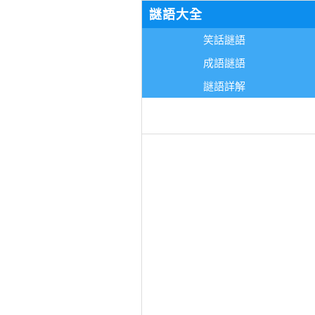
謎語大全
笑話謎語
成語謎語
謎語詳解