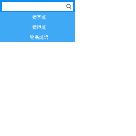
猜字謎
猜燈謎
物品謎語