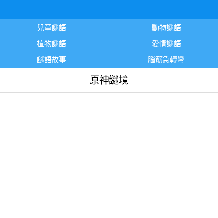
兒童謎語
動物謎語
植物謎語
愛情謎語
謎語故事
腦筋急轉彎
原神謎境