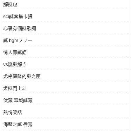
解謎包
sci謎案集卡提
心裏有個謎歌詞
謎 bgmフリー
情人節謎語
vs嵐謎解き
尤格薩隆的謎之匣
燈謎門上斗
伏藏 雪域謎藏
熱情笑話
海藍之謎 唇膏