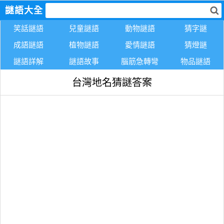
謎語大全
笑話謎語
兒童謎語
動物謎語
猜字謎
成語謎語
植物謎語
愛情謎語
猜燈謎
謎語詳解
謎語故事
腦筋急轉彎
物品謎語
台灣地名猜謎答案