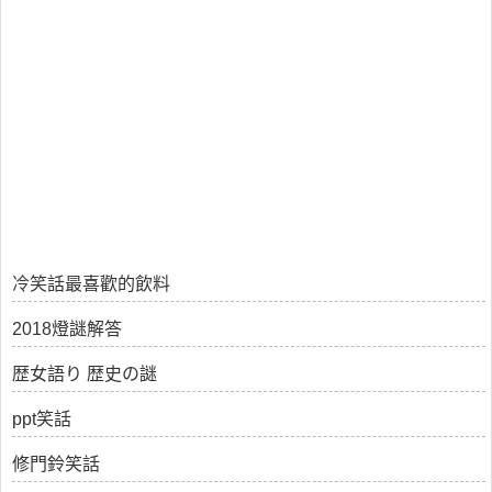
冷笑話最喜歡的飲料
2018燈謎解答
歴女語り 歴史の謎
ppt笑話
修門鈴笑話