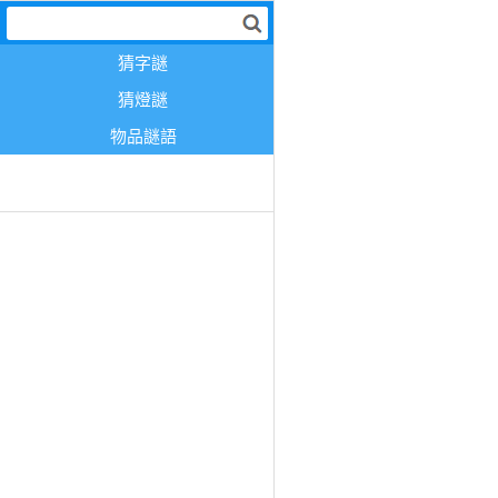
猜字謎
猜燈謎
物品謎語