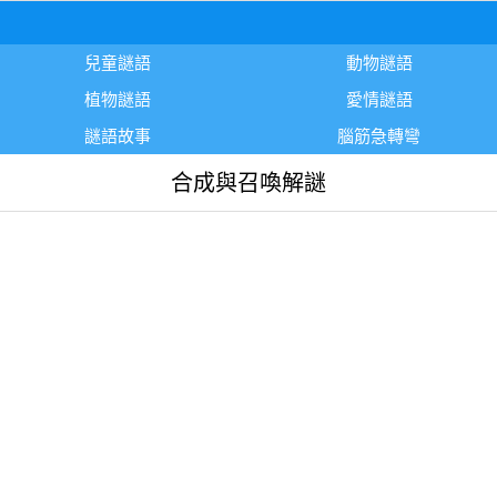
兒童謎語
動物謎語
植物謎語
愛情謎語
謎語故事
腦筋急轉彎
合成與召喚解謎