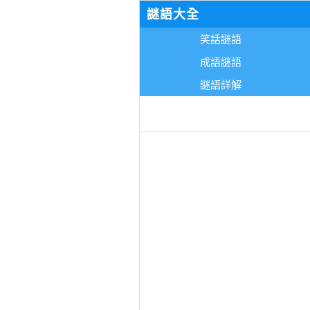
謎語大全
笑話謎語
成語謎語
謎語詳解