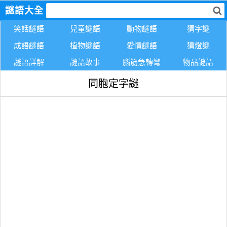
謎語大全
笑話謎語
兒童謎語
動物謎語
猜字謎
成語謎語
植物謎語
愛情謎語
猜燈謎
謎語詳解
謎語故事
腦筋急轉彎
物品謎語
同胞定字謎