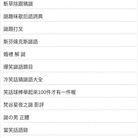
斬草除跟猜謎
謎趣味歇后語詞典
謎題打叉
斯芬達克斯謎語
婚禮 解 謎
爆笑謎語題目
冷笑話猜謎語大全
笑話球棒舉起來100件才有一件喔
梵谷星夜之謎 影評
謎の男 正體
當笑話語錄