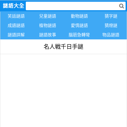
謎語大全
笑話謎語
兒童謎語
動物謎語
猜字謎
成語謎語
植物謎語
愛情謎語
猜燈謎
謎語詳解
謎語故事
腦筋急轉彎
物品謎語
名人戦千日手謎