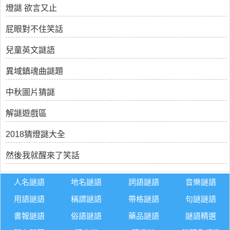
燈謎 欲言又止
屁眼對不住笑話
兒童英文謎語
異域鎮魂曲謎題
中秋圖片猜謎
解謎遊戲區
2018猜燈謎大全
然後我就醒來了笑話
人名謎語
地名謎語
詞語謎語
音樂謎語
用語謎語
稱謂謎語
帶格謎語
句謎謎語
書報謎語
俗語謎語
藥品謎語
謎語精選