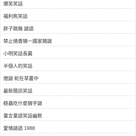
爆笑笑話
福利熊笑話
胖子跳舞 謎語
禁止燒香猜一國家猜謎
小明笑話長篇
半個人的笑話
燈謎 蛇在草叢中
最新簡訊笑話
蚜蟲吃什麼猜字謎
童言童語笑話幽默
愛情謎語 1988