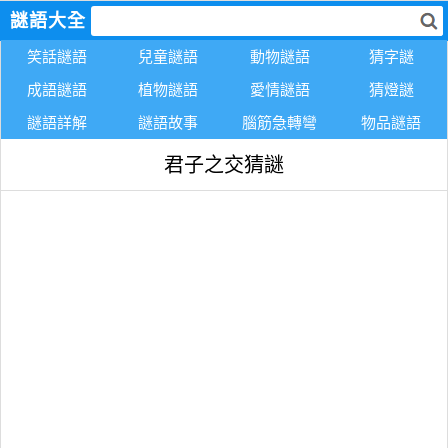
謎語大全
笑話謎語
兒童謎語
動物謎語
猜字謎
成語謎語
植物謎語
愛情謎語
猜燈謎
謎語詳解
謎語故事
腦筋急轉彎
物品謎語
君子之交猜謎