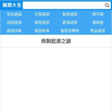
謎語大全
笑話謎語
兒童謎語
動物謎語
猜字謎
成語謎語
植物謎語
愛情謎語
猜燈謎
謎語詳解
謎語故事
腦筋急轉彎
物品謎語
商朝起源之謎