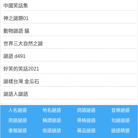
中國笑話集
神之謎題01
動物謎語 貓
世界三大自然之謎
謎語 d491
好笑的笑話2021
謎樣台灣 金瓜石
謎語人謎語
人名謎語
地名謎語
詞語謎語
音樂謎語
用語謎語
稱謂謎語
帶格謎語
句謎謎語
書報謎語
俗語謎語
藥品謎語
謎語精選