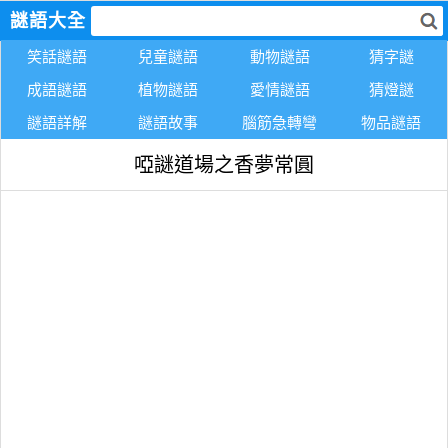
謎語大全
笑話謎語
兒童謎語
動物謎語
猜字謎
成語謎語
植物謎語
愛情謎語
猜燈謎
謎語詳解
謎語故事
腦筋急轉彎
物品謎語
啞謎道場之香夢常圓