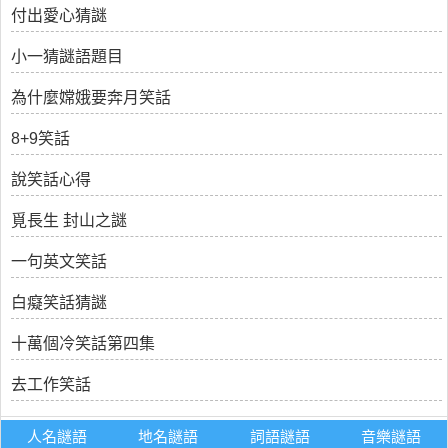
付出愛心猜謎
小一猜謎語題目
為什麼嫦娥要奔月笑話
8+9笑話
說笑話心得
覓長生 封山之謎
一句英文笑話
白癡笑話猜謎
十萬個冷笑話第四集
去工作笑話
人名謎語
地名謎語
詞語謎語
音樂謎語