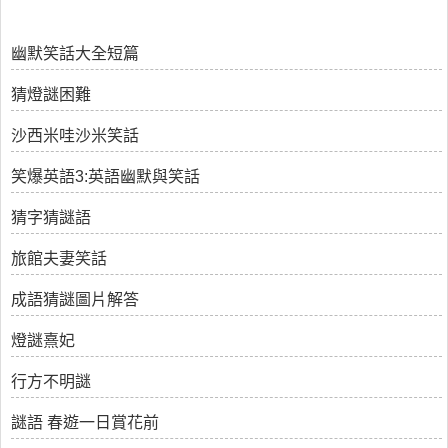
幽默笑話大全短篇
猜燈謎困難
沙西米哇沙米笑話
笑爆英語3:英語幽默與笑話
猜字猜謎語
旅館夫妻笑話
成語猜謎圖片解答
燈謎熹妃
行方不明謎
謎語 春遊一日賞花前