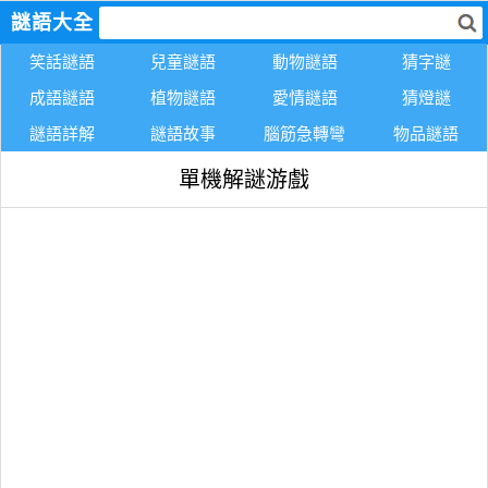
謎語大全
笑話謎語
兒童謎語
動物謎語
猜字謎
成語謎語
植物謎語
愛情謎語
猜燈謎
謎語詳解
謎語故事
腦筋急轉彎
物品謎語
單機解謎游戲