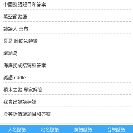
中國謎語題目和答案
萬聖節謎語
謎語人 桌布
憂憂 腦筋急轉彎
謎題島
海底撈成語猜謎答案
謎語 riddle
積木之謎 專家解答
我會出謎語猜謎
冷笑話猜謎題目和答案
人名謎語
地名謎語
詞語謎語
音樂謎語