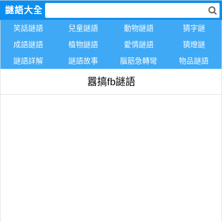
謎語大全
笑話謎語
兒童謎語
動物謎語
猜字謎
成語謎語
植物謎語
愛情謎語
猜燈謎
謎語詳解
謎語故事
腦筋急轉彎
物品謎語
囂搞fb謎語