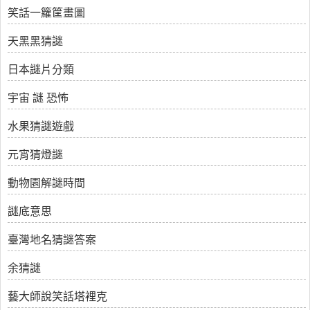
笑話一籮筐畫圖
天黑黑猜謎
日本謎片分類
宇宙 謎 恐怖
水果猜謎遊戲
元宵猜燈謎
動物園解謎時間
謎底意思
臺灣地名猜謎答案
余猜謎
藝大師說笑話塔裡克