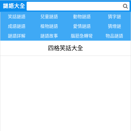
謎語大全
笑話謎語
兒童謎語
動物謎語
猜字謎
成語謎語
植物謎語
愛情謎語
猜燈謎
謎語詳解
謎語故事
腦筋急轉彎
物品謎語
四格笑話大全