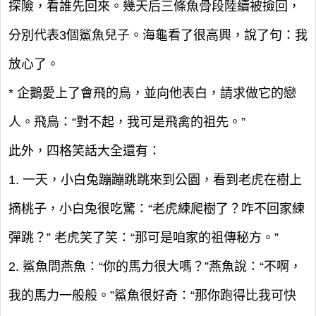
探險，看誰先回來。幾天后三條魚骨段陸續被撿回，
分別代表3個鯊魚兒子。海龜看了很高興，說了句：我
放心了。
* 企鵝愛上了會飛的鳥，並向他表白，請求做它的戀
人。飛鳥：“對不起，我可是飛禽的祖先。”
此外，四格笑話大全還有：
1. 一天，小白兔蹦蹦跳跳來到公園，看到老虎在樹上
摘桃子，小白兔很吃驚：“老虎練爬樹了？咋不回家練
彈跳？” 老虎笑了笑：“那可是咱家的祖傳秘方。”
2. 鯊魚問燕魚：“你的馬力很大嗎？”燕魚說：“不啊，
我的馬力一般般。”鯊魚很好奇：“那你跑得比我可快