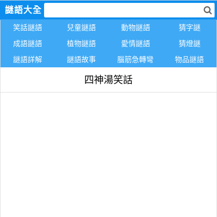
謎語大全
笑話謎語
兒童謎語
動物謎語
猜字謎
成語謎語
植物謎語
愛情謎語
猜燈謎
謎語詳解
謎語故事
腦筋急轉彎
物品謎語
四神湯笑話