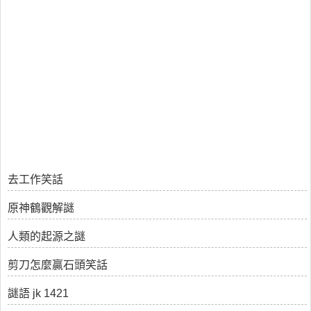
去工作笑話
原神鶴觀解謎
人類的起源之謎
剪刀怎麼贏石頭笑話
謎語 jk 1421