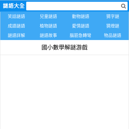
謎語大全
笑話謎語
兒童謎語
動物謎語
猜字謎
成語謎語
植物謎語
愛情謎語
猜燈謎
謎語詳解
謎語故事
腦筋急轉彎
物品謎語
國小數學解謎游戲