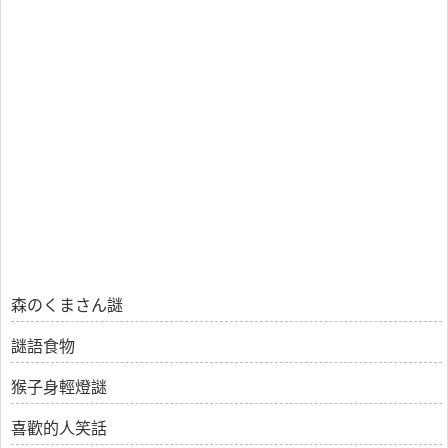
森のくまさん謎
謎語食物
猴子身輕燈謎
喜歡的人笑話