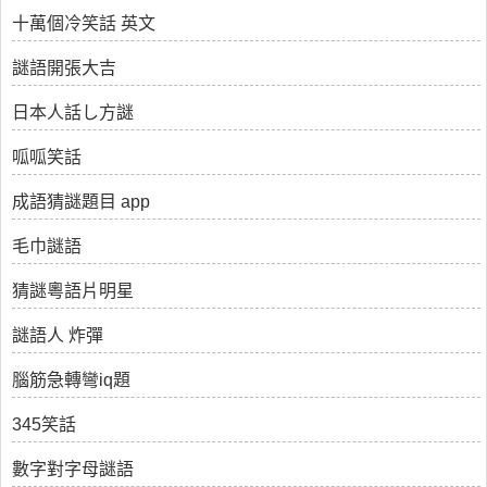
十萬個冷笑話 英文
謎語開張大吉
日本人話し方謎
呱呱笑話
成語猜謎題目 app
毛巾謎語
猜謎粵語片明星
謎語人 炸彈
腦筋急轉彎iq題
345笑話
數字對字母謎語