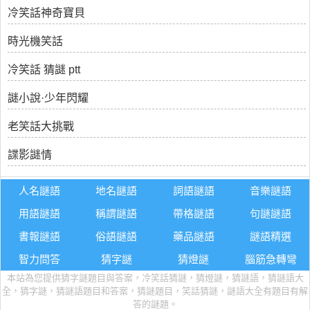
冷笑話神奇寶貝
時光機笑話
冷笑話 猜謎 ptt
謎小說·少年閃耀
老笑話大挑戰
諜影謎情
人名謎語
地名謎語
詞語謎語
音樂謎語
用語謎語
稱謂謎語
帶格謎語
句謎謎語
書報謎語
俗語謎語
藥品謎語
謎語精選
智力問答
猜字謎
猜燈謎
腦筋急轉彎
本站為您提供猜字謎題目與答案，冷笑話猜謎，猜燈謎，猜謎語，猜謎語大
全，猜字謎，猜謎語題目和答案，猜謎題目，笑話猜謎，謎語大全有題目有解
答的謎題。