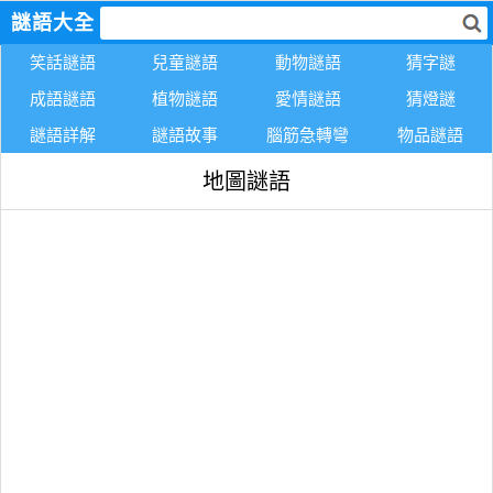
謎語大全
笑話謎語
兒童謎語
動物謎語
猜字謎
成語謎語
植物謎語
愛情謎語
猜燈謎
謎語詳解
謎語故事
腦筋急轉彎
物品謎語
地圖謎語