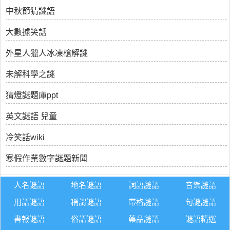
中秋節猜謎語
大數據笑話
外星人獵人冰凍槍解謎
未解科學之謎
猜燈謎題庫ppt
英文謎語 兒童
冷笑話wiki
寒假作業數字謎題新聞
人名謎語
地名謎語
詞語謎語
音樂謎語
用語謎語
稱謂謎語
帶格謎語
句謎謎語
書報謎語
俗語謎語
藥品謎語
謎語精選