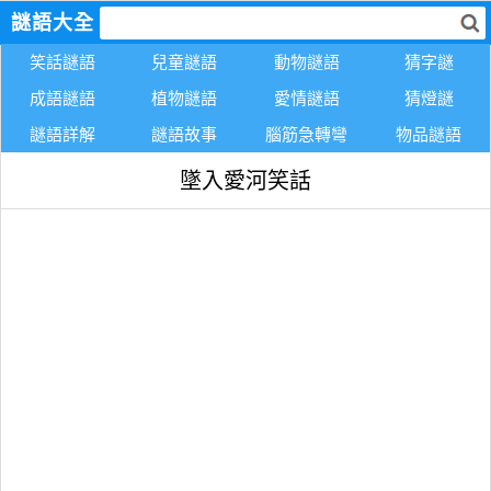
謎語大全
笑話謎語
兒童謎語
動物謎語
猜字謎
成語謎語
植物謎語
愛情謎語
猜燈謎
謎語詳解
謎語故事
腦筋急轉彎
物品謎語
墜入愛河笑話