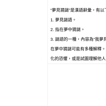
“夢見猜謎”是漢語辭彙，有以
1. 夢見謎語。
2. 指在夢中猜謎。
3. 謎語的一種，內容為“我夢
在夢中猜謎可能有多種解釋。
化的恐懼，或是試圖理解他人