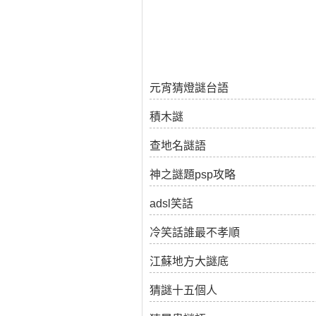
元宵猜燈謎台語
積木謎
查地名謎語
神之謎題psp攻略
adsl笑話
冷笑話誰最不孝順
江蘇地方大謎底
猜謎十五個人