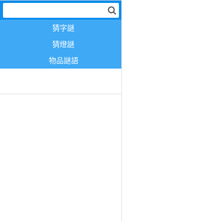
猜字謎
猜燈謎
物品謎語