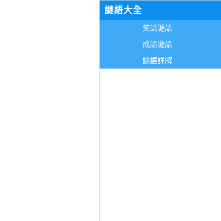
謎語大全
笑話謎語
成語謎語
謎語詳解