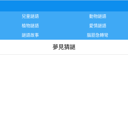
兒童謎語
動物謎語
植物謎語
愛情謎語
謎語故事
腦筋急轉彎
夢見猜謎